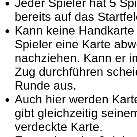
Jeder Spieler hat 5 Spi
bereits auf das Startfel
Kann keine Handkarte 
Spieler eine Karte abw
nachziehen. Kann er i
Zug durchführen schei
Runde aus.
Auch hier werden Karte
gibt gleichzeitig seine
verdeckte Karte.