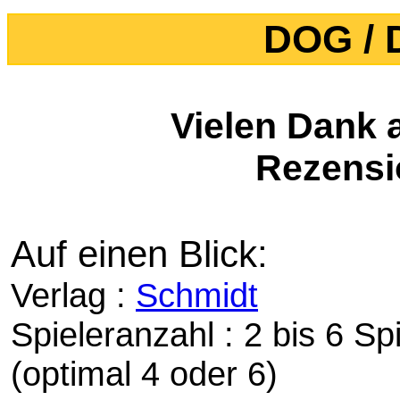
DOG / 
Vielen Dank
Rezensi
Auf einen Blick:
Verlag :
Schmidt
Spieleranzahl : 2 bis 6 Sp
(optimal 4 oder 6)