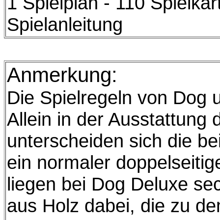
1 Spielplan - 110 Spielkar
Spielanleitung
Anmerkung:
Die Spielregeln von Dog 
Allein in der Ausstattung 
unterscheiden sich die b
ein normaler doppelseitig
liegen bei Dog Deluxe s
aus Holz dabei, die zu de