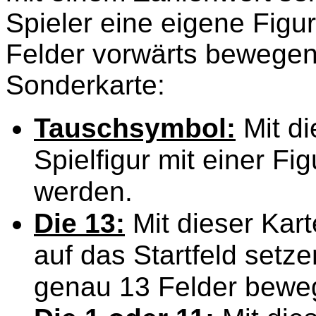
Spieler eine eigene Figu
Felder vorwärts bewegen.
Sonderkarte:
Tauschsymbol:
Mit di
Spielfigur mit einer Fi
werden.
Die 13:
Mit dieser Kar
auf das Startfeld setz
genau 13 Felder bewe