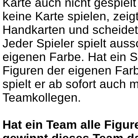
Karte auch nicht gespiel
keine Karte spielen, zeig
Handkarten und scheidet
Jeder Spieler spielt auss
eigenen Farbe. Hat ein Sp
Figuren der eigenen Farbe
spielt er ab sofort auch 
Teamkollegen.
Hat ein Team alle Figur