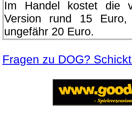
Im Handel kostet die v
Version rund 15 Euro, 
ungefähr 20 Euro.
Fragen zu DOG? Schickt 