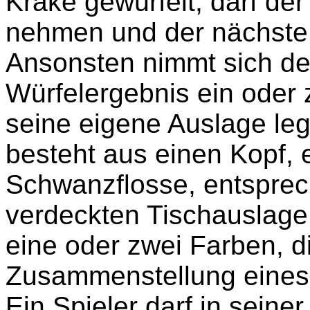
Krake gewürfelt, darf der
nehmen und der nächste S
Ansonsten nimmt sich de
Würfelergebnis ein oder z
seine eigene Auslage leg
besteht aus einen Kopf, e
Schwanzflosse, entsprech
verdeckten Tischauslage.
eine oder zwei Farben, d
Zusammenstellung eines 
Ein Spieler darf in sein