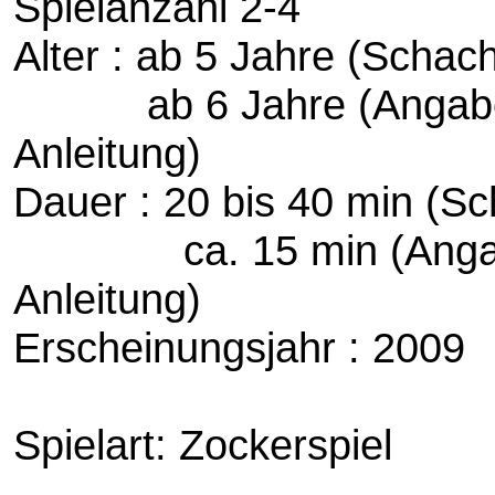
Spielanzahl 2-4
Alter : ab 5 Jahre (Schac
ab 6 Jahre (Angabe 
Anleitung)
Dauer : 20 bis 40 min (S
ca. 15 min (Angabe
Anleitung)
Erscheinungsjahr : 2009
Spielart: Zockerspiel