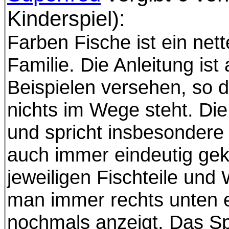
Kinderspiel):
Farben Fische ist ein net
Familie. Die Anleitung ist
Beispielen versehen, so 
nichts im Wege steht. Die 
und spricht insbesondere 
auch immer eindeutig gekl
jeweiligen Fischteile und
man immer rechts unten e
nochmals anzeigt. Das Spie