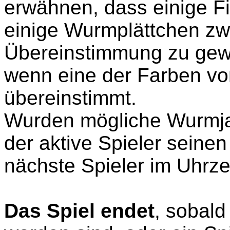
erwähnen, dass einige Fi
einige Wurmplättchen zw
Übereinstimmung zu gewä
wenn eine der Farben vo
übereinstimmt.
Wurden mögliche Wurmja
der aktive Spieler seinen
nächste Spieler im Uhrze
Das Spiel endet
, sobald