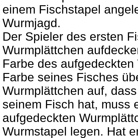
einem Fischstapel angele
Wurmjagd.
Der Spieler des ersten Fi
Wurmplättchen aufdecken
Farbe des aufgedeckten 
Farbe seines Fisches übe
Wurmplättchen auf, dass
seinem Fisch hat, muss e
aufgedeckten Wurmplättc
Wurmstapel legen. Hat er 