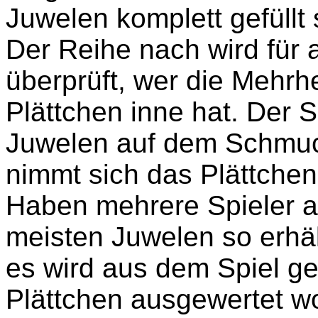
Juwelen komplett gefüllt 
Der Reihe nach wird für 
überprüft, wer die Mehrhe
Plättchen inne hat. Der S
Juwelen auf dem Schmuck
nimmt sich das Plättchen 
Haben mehrere Spieler a
meisten Juwelen so erhäl
es wird aus dem Spiel 
Plättchen ausgewertet wo