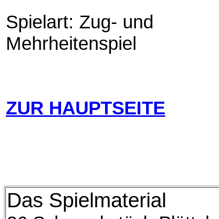
Spielart: Zug- und
Mehrheitenspiel
ZUR HAUPTSEITE
Das Spielmaterial