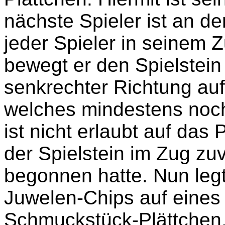
nächste Spieler ist an de
jeder Spieler in seinem 
bewegt er den Spielstein
senkrechter Richtung au
welches mindestens noch 
ist nicht erlaubt auf das
der Spielstein im Zug z
begonnen hatte. Nun legt
Juwelen-Chips auf eines 
Schmuckstück-Plättchen. S