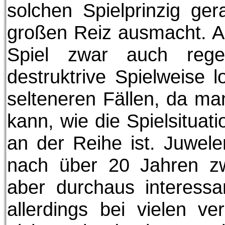
solchen Spielprinzig ge
großen Reiz ausmacht. Ab 
Spiel zwar auch regel
destruktrive Spielweise l
selteneren Fällen, da m
kann, wie die Spielsituat
an der Reihe ist. Juwele
nach über 20 Jahren z
aber durchaus interessan
allerdings bei vielen ve