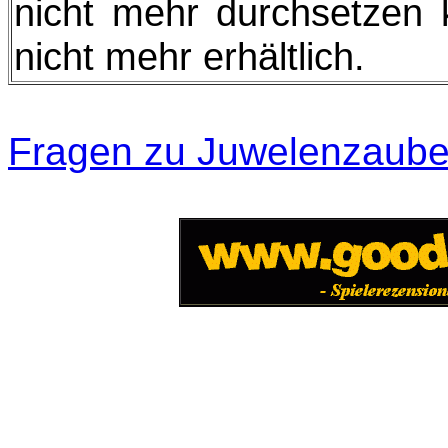
nicht mehr durchsetzen 
nicht mehr erhältlich.
Fragen zu Juwelenzauber