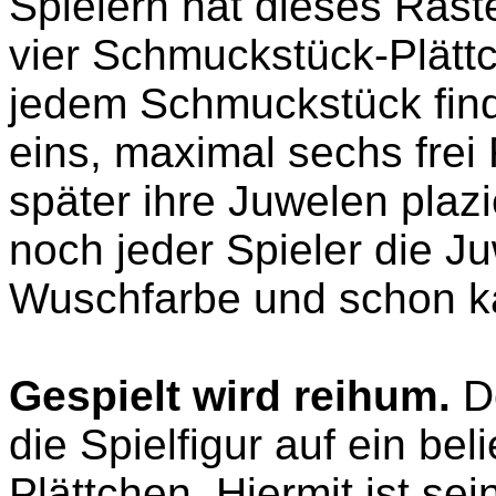
Spielern hat dieses Rast
vier Schmuckstück-Plätt
jedem Schmuckstück fin
eins, maximal sechs frei 
später ihre Juwelen plaz
noch jeder Spieler die J
Wuschfarbe und schon ka
Gespielt wird reihum.
D
die Spielfigur auf ein b
Plättchen. Hiermit ist se