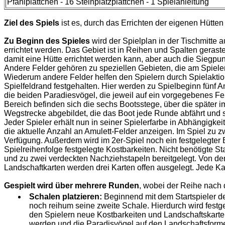
Pfahlplättchen - 16 Steinplatzplättchen - 1
Spielanleitung
Ziel des Spiels
ist es, durch das Errichten der eigenen Hütte
Zu Beginn des Spieles
wird der Spielplan in der Tischmitte 
errichtet werden. Das Gebiet ist in Reihen und Spalten geras
damit eine Hütte errichtet werden kann, aber auch die Siegpu
Andere Felder gehören zu speziellen Gebieten, die am Spielen
Wiederum andere Felder helfen den Spielern durch Spielaktion
Spielfeldrand festgehalten. Hier werden zu Spielbeginn fünf 
die beiden Paradiesvögel, die jeweil auf ein vorgegebenes F
Bereich befinden sich die sechs Bootsstege, über die später i
Wegstrecke abgebildet, die das Boot jede Runde abfährt und s
Jeder Spieler erhält nun in seiner Spielerfarbe in Abhängigkei
die aktuelle Anzahl an Amulett-Felder anzeigen. Im Spiel zu zw
Verfügung. Außerdem wird im 2er-Spiel noch ein festgelegter B
Spielreihenfolge festgelegte Kostbarkeiten. Nicht benötigte 
und zu zwei verdeckten Nachziehstapeln bereitgelegt. Von de
Landschaftkarten werden drei Karten offen ausgelegt. Jede Ka
Gespielt wird über mehrere Runden
, wobei der Reihe nach
Schalen platzieren:
Beginnend mit dem Startspieler der
noch reihum seine zweite Schale. Hierdurch wird festge
den Spielern neue Kostbarkeiten und Landschaftskarten,
werden und die Paradisvögel auf den Landschaftsformen 