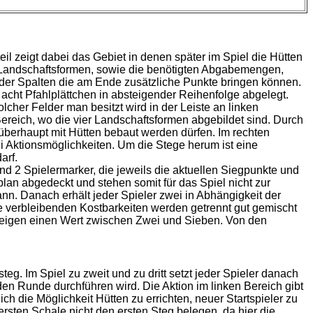
il zeigt dabei das Gebiet in denen später im Spiel die Hütten
en Landschaftsformen, sowie die benötigten Abgabemengen,
oder Spalten die am Ende zusätzliche Punkte bringen können.
acht Pfahlplättchen in absteigender Reihenfolge abgelegt.
her Felder man besitzt wird in der Leiste an linken
Bereich, wo die vier Landschaftsformen abgebildet sind. Durch
überhaupt mit Hütten bebaut werden dürfen. Im rechten
ei Aktionsmöglichkeiten. Um die Stege herum ist eine
arf.
und 2 Spielermarker, die jeweils die aktuellen Siegpunkte und
plan abgedeckt und stehen somit für das Spiel nicht zur
ann. Danach erhält jeder Spieler zwei in Abhängigkeit der
ie verbleibenden Kostbarkeiten werden getrennt gut gemischt
eigen einen Wert zwischen Zwei und Sieben.
Von den
eg. Im Spiel zu zweit und zu dritt setzt jeder Spieler danach
den Runde durchführen wird. Die Aktion im linken Bereich gibt
h die Möglichkeit Hütten zu errichten, neuer Startspieler zu
rsten Schale nicht den ersten Steg belegen, da hier die