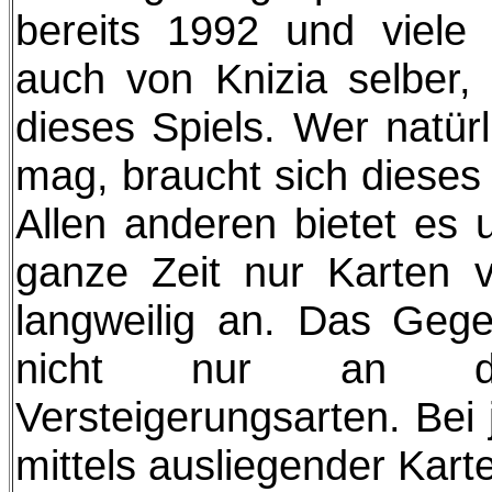
bereits 1992 und viele 
auch von Knizia selber
dieses Spiels. Wer natürl
mag, braucht sich dieses
Allen anderen bietet es 
ganze Zeit nur Karten v
langweilig an. Das Gegent
nicht nur an de
Versteigerungsarten. Bei
mittels ausliegender Kar