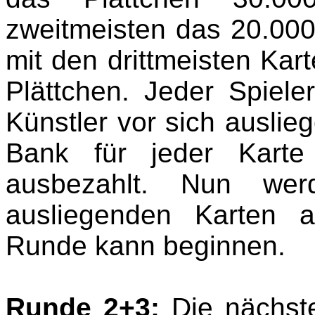
zweitmeisten das 20.000
mit den drittmeisten Ka
Plättchen. Jeder Spiel
Künstler vor sich ausli
Bank für jeder Karte
ausbezahlt. Nun we
ausliegenden Karten 
Runde kann beginnen.
Runde 2+3:
Die nächst