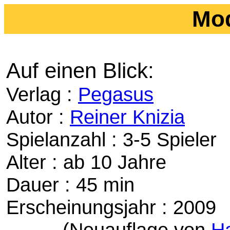
Mod
Auf einen Blick:
Verlag :
Pegasus
Autor :
Reiner Knizia
Spielanzahl : 3-5 Spieler
Alter : ab 10 Jahre
Dauer : 45 min
Erscheinungsjahr : 2009
(Neuauflage von
H