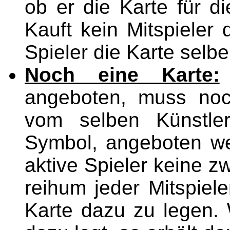
ob er die Karte für d
Kauft kein Mitspieler 
Spieler die Karte selbe
Noch eine Karte:
angeboten, muss noc
vom selben Künstle
Symbol, angeboten w
aktive Spieler keine z
reihum jeder Mitspiele
Karte dazu zu legen. 