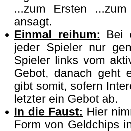
...zum Ersten ...zum
ansagt.
Einmal reihum:
Bei d
jeder Spieler nur g
Spieler links vom akti
Gebot, danach geht e
gibt somit, sofern Inte
letzter ein Gebot ab.
In die Faust:
Hier nimm
Form von Geldchips in