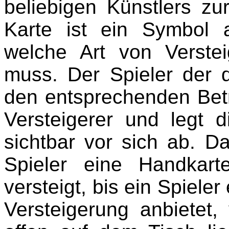
beliebigen Künstlers zu
Karte ist ein Symbol 
welche Art von Verste
muss. Der Spieler der di
den entsprechenden Bet
Versteigerer und legt d
sichtbar vor sich ab. D
Spieler eine Handkar
versteigt, bis ein Spieler
Versteigerung anbietet,