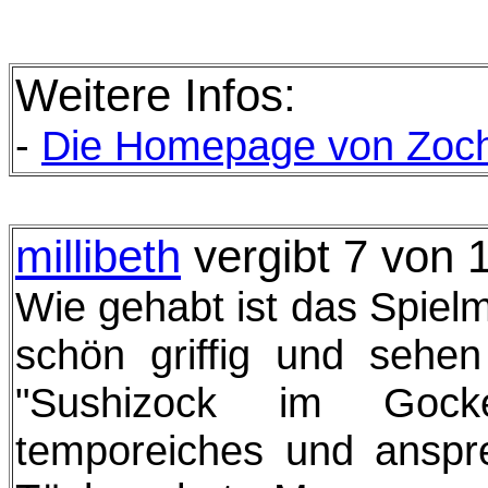
Weitere Infos:
-
Die Homepage von Zoc
millibeth
vergibt 7 von 
Wie gehabt ist das Spielm
schön griffig und sehen
"Sushizock im Gocke
temporeiches und anspr