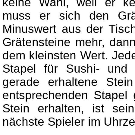
keine Wahl, weil er k
muss er sich den Grä
Minuswert aus der Tisc
Grätensteine mehr, dann
dem kleinsten Wert. Jeder
Stapel für Sushi- und 
gerade erhaltene Ste
entsprechenden Stapel g
Stein erhalten, ist se
nächste Spieler im Uhrzei