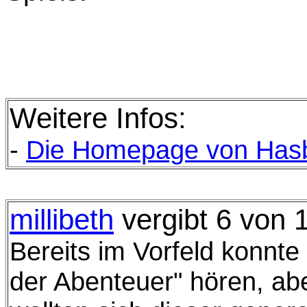
Weitere Infos:
-
Die Homepage von Has
millibeth
vergibt 6 von 
Bereits im Vorfeld konnte
der Abenteuer" hören, ab