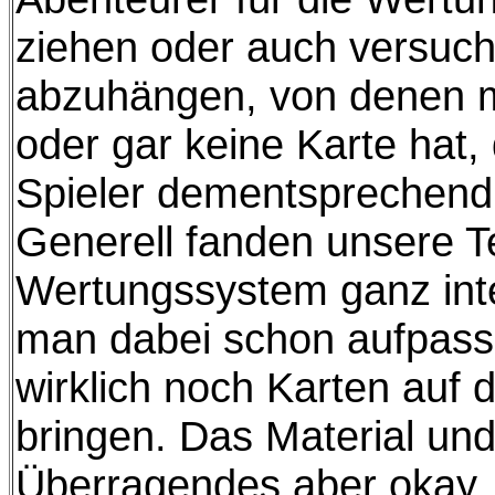
ziehen oder auch versuc
abzuhängen, von denen man
oder gar keine Karte hat,
Spieler dementsprechend
Generell fanden unsere T
Wertungssystem ganz inte
man dabei schon aufpass
wirklich noch Karten auf 
bringen. Das Material und 
Überragendes aber okay. 