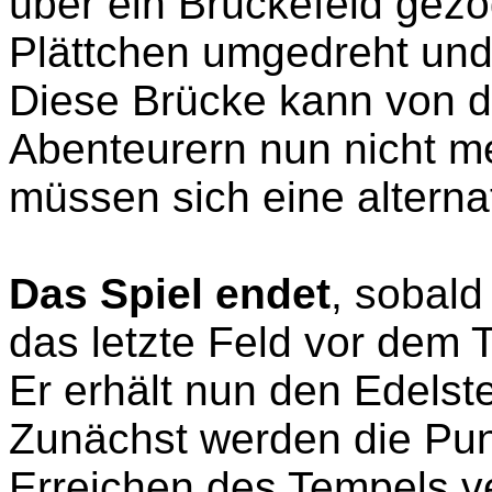
über ein Brückefeld gez
Plättchen umgedreht und d
Diese Brücke kann von 
Abenteurern nun nicht m
müssen sich eine alterna
Das Spiel endet
, sobald
das letzte Feld vor dem T
Er erhält nun den Edelst
Zunächst werden die Pu
Erreichen des Tempels v