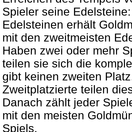
Spieler seine Edelsteine
Edelsteinen erhält Gold
mit den zweitmeisten Ede
Haben zwei oder mehr Spi
teilen sie sich die komp
gibt keinen zweiten Plat
Zweitplatzierte teilen di
Danach zählt jeder Spiel
mit den meisten Goldmün
Spiels.