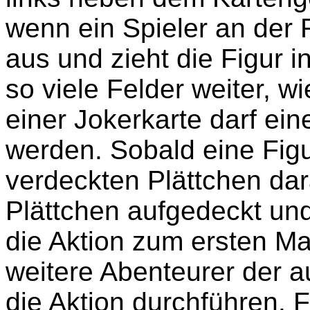
wenn ein Spieler an der R
aus und zieht die Figur 
so viele Felder weiter, wi
einer Jokerkarte darf ein
werden. Sobald eine Figu
verdeckten Plättchen dara
Plättchen aufgedeckt und
die Aktion zum ersten Ma
weitere Abenteurer der a
die Aktion durchführen. 