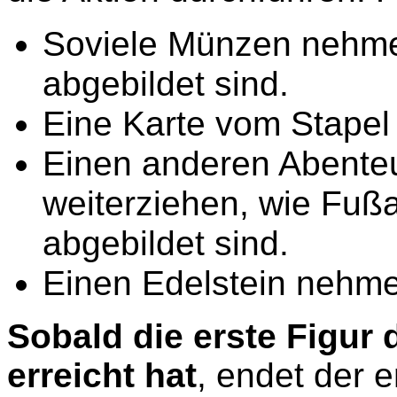
Soviele Münzen nehme
abgebildet sind.
Eine Karte vom Stapel
Einen anderen Abenteu
weiterziehen, wie Fuß
abgebildet sind.
Einen Edelstein nehm
Sobald die erste Figur
erreicht hat
, endet der e