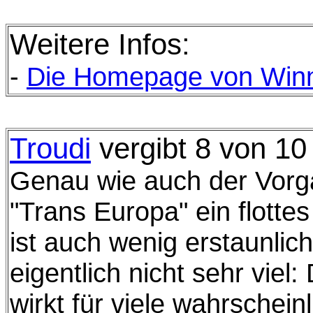
Weitere Infos:
-
Die
Homepage von Win
Troudi
vergibt 8 von 10
Genau wie auch der Vor
"Trans Europa" ein flotte
ist auch wenig erstaunlic
eigentlich nicht sehr viel
wirkt für viele wahrschein