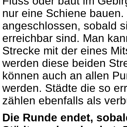
Fluss oder baut im Gebi
nur eine Schiene bauen. 
angeschlossen, sobald s
erreichbar sind. Man kan
Strecke mit der eines Mit
werden diese beiden Str
können auch an allen Pu
werden. Städte die so e
zählen ebenfalls als ver
Die Runde endet, sobald