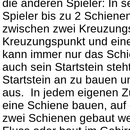
die anderen Spieler: In s
Spieler bis zu 2 Schiene
zwischen zwei Kreuzung
Kreuzungspunkt und einer
kann immer nur das Schi
auch sein Startstein steh
Startstein an zu bauen un
aus.
In jedem eigenen 
eine Schiene bauen, au
zwei Schienen gebaut w