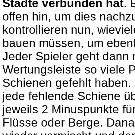
Städte verbunden hat
. 
offen hin, um dies nachz
kontrollieren nun, wievie
bauen müssen, um ebenfal
Jeder Spieler geht dann 
Wertungsleiste so viele 
Schienen gefehlt haben. 
jede fehlende Schiene ü
jeweils 2 Minuspunkte fü
Flüsse oder Berge. Dana