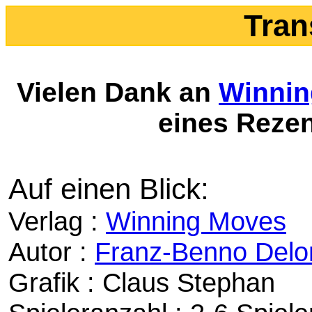
Tran
Vielen Dank an
Winnin
eines Reze
Auf einen Blick:
Verlag :
Winning Moves
Autor :
Franz-Benno Delo
Grafik : Claus Stephan