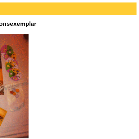
ionsexemplar