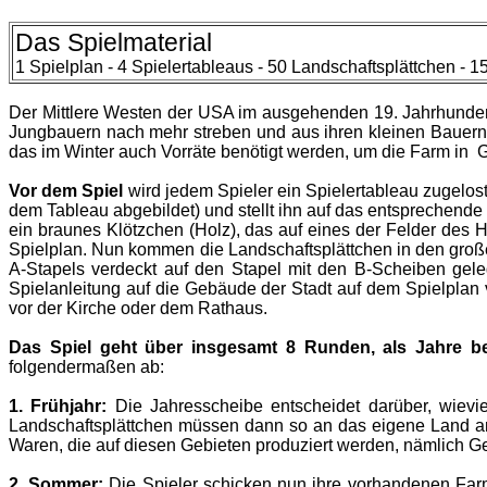
Das Spielmaterial
1 Spielplan - 4 Spielertableaus - 50 Landschaftsplättchen - 1
Der Mittlere Westen der USA im ausgehenden 19. Jahrhundert:
Jungbauern nach mehr streben und aus ihren kleinen Bauer
das im Winter auch Vorräte benötigt werden, um die Farm in 
Vor dem Spiel
wird jedem Spieler ein Spielertableau zugelost
dem Tableau abgebildet) und stellt ihn auf das entsprechend
ein braunes Klötzchen (Holz), das auf eines der Felder des H
Spielplan. Nun kommen die Landschaftsplättchen in den groß
A-Stapels verdeckt auf den Stapel mit den B-Scheiben gele
Spielanleitung auf die Gebäude der Stadt auf dem Spielplan ver
vor der Kirche oder dem Rathaus.
Das Spiel geht über insgesamt 8 Runden, als Jahre b
folgendermaßen ab:
1. Frühjahr:
Die Jahresscheibe entscheidet darüber, wiev
Landschaftsplättchen müssen dann so an das eigene Land an
Waren, die auf diesen Gebieten produziert werden, nämlich Get
2. Sommer:
Die Spieler schicken nun ihre vorhandenen Far