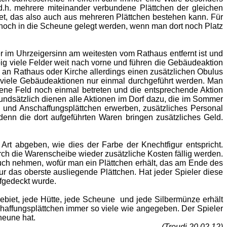
 d.h. mehrere miteinander verbundene Plättchen der gleichen
et, das also auch aus mehreren Plättchen bestehen kann. Für
noch in die Scheune gelegt werden, wenn man dort noch Platz
r im Uhrzeigersinn am weitesten vom Rathaus entfernt ist und
big viele Felder weit nach vorne und führen die Gebäudeaktion
n an Rathaus oder Kirche allerdings einen zusätzlichen Obulus
 viele Gebäudeaktionen nur einmal durchgeführt werden. Man
ne Feld noch einmal betreten und die entsprechende Aktion
rundsätzlich dienen alle Aktionen im Dorf dazu, die im Sommer
 und Anschaffungsplättchen erwerben, zusätzliches Personal
enn die dort aufgeführten Waren bringen zusätzliches Geld.
rt abgeben, wie dies der Farbe der Knechtfigur entspricht.
ch die Warenscheibe wieder zusätzliche Kosten fällig werden.
uch nehmen, wofür man ein Plättchen erhält, das am Ende des
r das oberste ausliegende Plättchen. Hat jeder Spieler diese
fgedeckt wurde.
ebiet, jede Hütte, jede Scheune und jede Silbermünze erhält
haffungsplättchen immer so viele wie angegeben. Der Spieler
heune hat.
(Troudi 20.02.12)