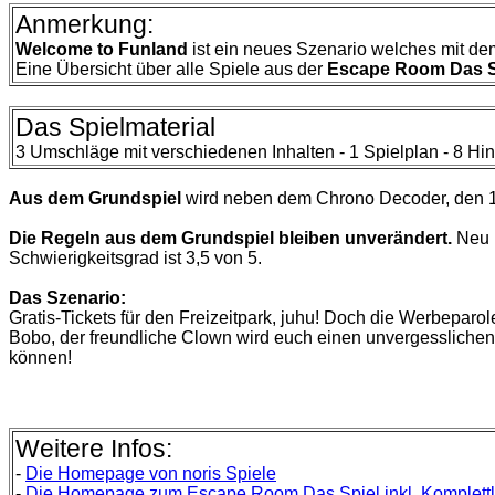
Anmerkung:
Welcome to Funland
ist ein neues Szenario welches mit d
Eine Übersicht über alle Spiele aus der
Escape Room Das S
Das Spielmaterial
3 Umschläge mit verschiedenen Inhalten - 1 Spielplan - 8 Hi
Aus dem Grundspiel
wird neben dem Chrono Decoder, den 1
Die Regeln aus dem Grundspiel bleiben unverändert.
Neu i
Schwierigkeitsgrad ist 3,5 von 5.
Das Szenario:
Gratis-Tickets für den Freizeitpark, juhu! Doch die Werbepar
Bobo, der freundliche Clown wird euch einen unvergessliche
können!
Weitere Infos:
-
Die
Homepage von noris Spiele
-
Die
Homepage zum Escape Room Das Spiel inkl. Komplett