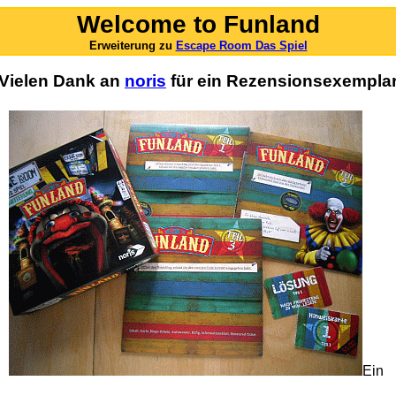
Welcome to Funland
Erweiterung zu
Escape Room Das Spiel
Vielen Dank an
noris
für ein Rezensionsexempla
Ein