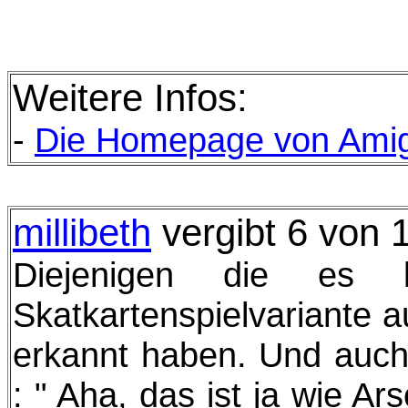
Weitere Infos:
-
Die Homepage von Ami
millibeth
vergibt 6 von 
Diejenigen die es 
Skatkartenspielvariante a
erkannt haben. Und auch 
: " Aha, das ist ja wie A