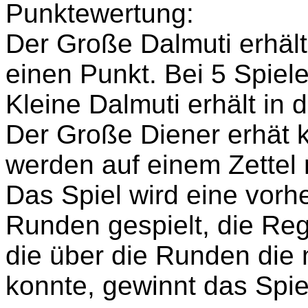
Punktewertung:
Der Große Dalmuti erhält
einen Punkt. Bei 5 Spiel
Kleine Dalmuti erhält in
Der Große Diener erhät 
werden auf einem Zettel 
Das Spiel wird eine vorh
Runden gespielt, die Rege
die über die Runden die
konnte, gewinnt das Spie