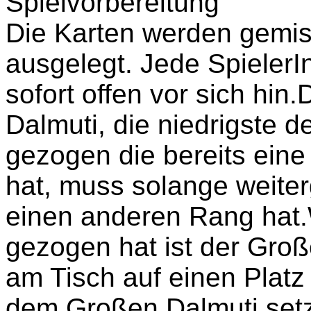
Spielvorbereitung
Die Karten werden gemis
ausgelegt. Jede SpielerIn
sofort offen vor sich hin.
Dalmuti, die niedrigste d
gezogen die bereits eine
hat, muss solange weite
einen anderen Rang hat.
gezogen hat ist der Groß
am Tisch auf einen Platz
dem Großen Dalmuti setzt