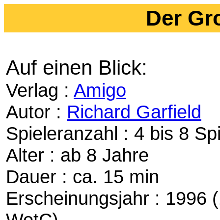
Der Gr
Auf einen Blick:
Verlag :
Amigo
Autor :
Richard Garfield
Spieleranzahl : 4 bis 8 Sp
Alter : ab 8 Jahre
Dauer : ca. 15 min
Erscheinungsjahr : 1996 
WotC)