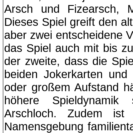
Arsch und Fizearsch, M
Dieses Spiel greift den a
aber zwei entscheidene Vo
das Spiel auch mit bis z
der zweite, dass die Spi
beiden Jokerkarten und 
oder großem Aufstand hä
höhere Spieldynamik 
Arschloch. Zudem ist
Namensgebung familienta