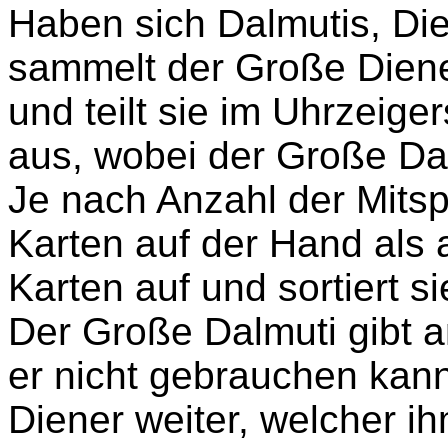
Haben sich Dalmutis, Die
sammelt der Große Diener
und teilt sie im Uhrzeige
aus, wobei der Große Dalm
Je nach Anzahl der Mitsp
Karten auf der Hand als 
Karten auf und sortiert 
Der Große Dalmuti gibt a
er nicht gebrauchen kan
Diener weiter, welcher i