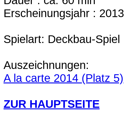
Dauer : ca. 60 min
Erscheinungsjahr : 2013
Spielart: Deckbau-Spiel
Auszeichnungen:
A la carte 2014 (Platz 5)
ZUR HAUPTSEITE