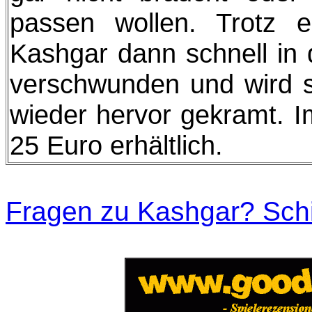
passen wollen. Trotz e
Kashgar dann schnell in 
verschwunden und wird s
wieder hervor gekramt. Im
25 Euro erhältlich.
Fragen zu Kashgar? Schi