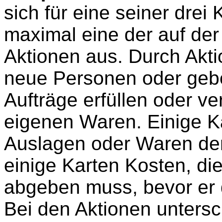
sich für eine seiner dre
maximal eine der auf de
Aktionen aus. Durch Akt
neue Personen oder geb
Aufträge erfüllen oder v
eigenen Waren. Einige Ka
Auslagen oder Waren der
einige Karten Kosten, die
abgeben muss, bevor er 
Bei den Aktionen unters