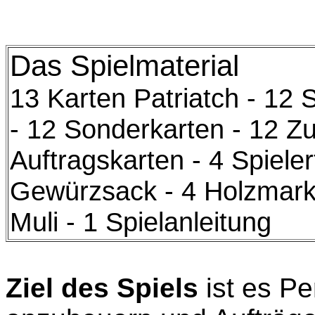
Das Spielmaterial
13 Karten Patriatch - 12 
- 12 Sonderkarten - 12 Zu
Auftragskarten - 4 Spiele
Gewürzsack - 4 Holzmark
Muli - 1
Spielanleitung
Ziel des Spiels
ist es P