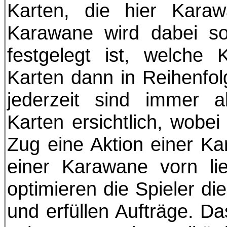
Karten, die hier Kara
Karawane wird dabei so
festgelegt ist, welche
Karten dann in Reihenfol
jederzeit sind immer al
Karten ersichtlich, wobei
Zug eine Aktion einer Kar
einer Karawane vorn li
optimieren die Spieler d
und erfüllen Aufträge. Da