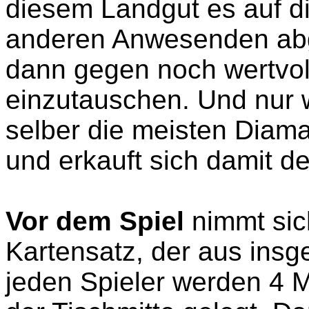
diesem Landgut es auf d
anderen Anwesenden ab
dann gegen noch wertvo
einzutauschen. Und nur w
selber die meisten Diam
und erkauft sich damit de
Vor dem Sp
iel
nimmt sich
Kartensatz, der aus insg
jeden Spieler werden 4 M