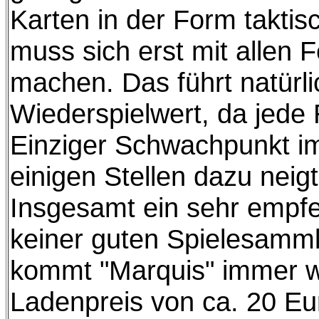
Karten in der Form takti
muss sich erst mit allen 
machen. Das führt natürl
Wiederspielwert, da jede 
Einziger Schwachpunkt im 
einigen Stellen dazu neigt
Insgesamt ein sehr empfe
keiner guten Spielesamml
kommt "Marquis" immer wi
Ladenpreis von ca. 20 Eur