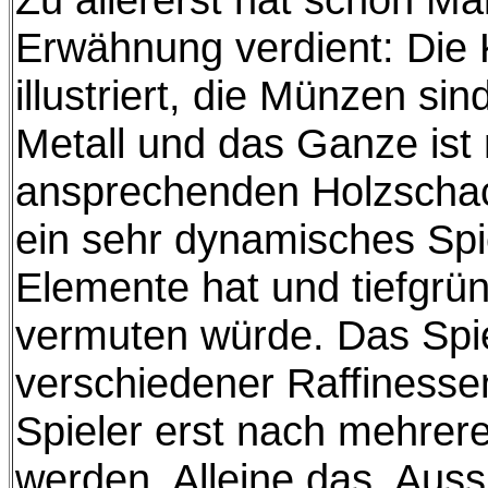
Erwähnung verdient: Die
illustriert, die Münzen si
Metall und das Ganze ist 
ansprechenden Holzschach
ein sehr dynamisches Spi
Elemente hat und tiefgrün
vermuten würde. Das Spie
verschiedener Raffinesse
Spieler erst nach mehrere
werden. Alleine das Auss