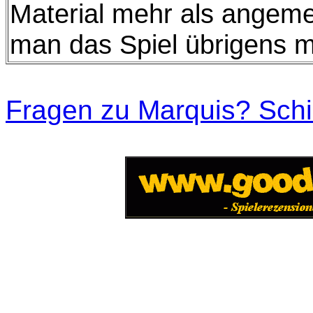
Material mehr als angeme
man das Spiel übrigens mi
Fragen zu Marquis? Schic