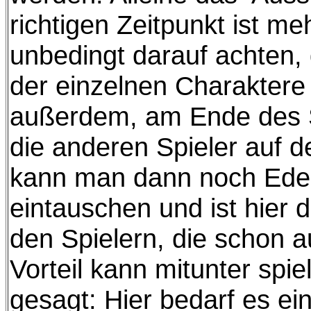
richtigen Zeitpunkt ist meh
unbedingt darauf achten, 
der einzelnen Charaktere 
außerdem, am Ende des S
die anderen Spieler auf d
kann man dann noch Edel
eintauschen und ist hier d
den Spielern, die schon a
Vorteil kann mitunter spi
gesagt: Hier bedarf es ei