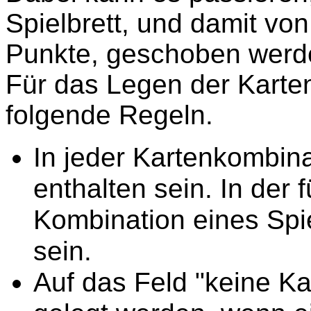
Spielbrett, und damit vo
Punkte, geschoben werd
Für das Legen der Kart
folgende Regeln.
In jeder Kartenkombina
enthalten sein. In der 
Kombination eines Spie
sein.
Auf das Feld "keine Ka