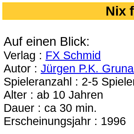
Nix 
Auf einen Blick:
Verlag :
FX Schmid
Autor :
Jürgen P.K. Grun
Spieleranzahl : 2-5 Spiele
Alter : ab 10 Jahren
Dauer : ca 30 min.
Erscheinungsjahr : 1996