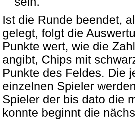
sein.
Ist die Runde beendet, al
gelegt, folgt die Auswert
Punkte wert, wie die Zah
angibt, Chips mit schwa
Punkte des Feldes. Die j
einzelnen Spieler werden
Spieler der bis dato die
konnte beginnt die näch