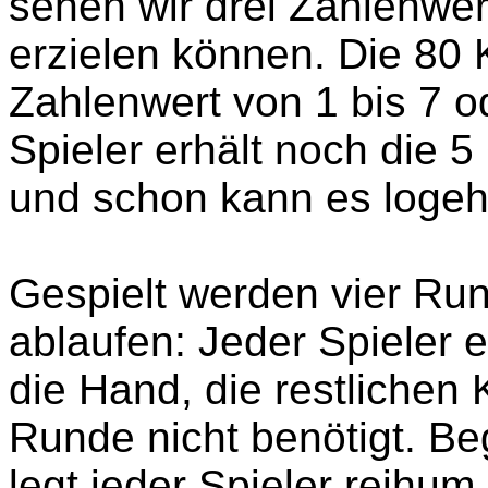
sehen wir drei Zahlenwert
erzielen können. Die 80 
Zahlenwert von 1 bis 7 
Spieler erhält noch die 
und schon kann es logeh
Gespielt werden vier Rund
ablaufen: Jeder Spieler 
die Hand, die restlichen 
Runde nicht benötigt. Be
legt jeder Spieler reihum