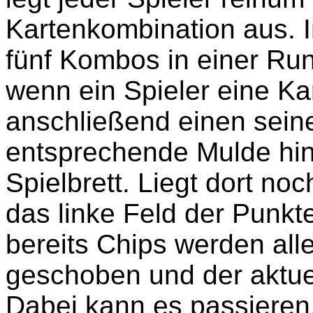
Kartenkombination aus. I
fünf Kombos in einer Ru
wenn ein Spieler eine Ka
anschließend einen seine
entsprechende Mulde hin
Spielbrett. Liegt dort noc
das linke Feld der Punkte
bereits Chips werden all
geschoben und der aktuel
Dabei kann es passieren