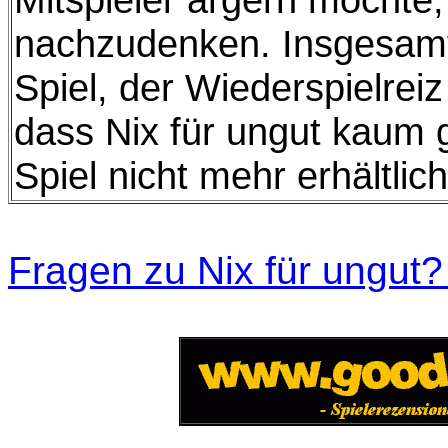
nachzudenken. Insgesamt 
Spiel, der Wiederspielreiz
dass Nix für ungut kaum g
Spiel nicht mehr erhältlich
Fragen zu Nix für ungut?