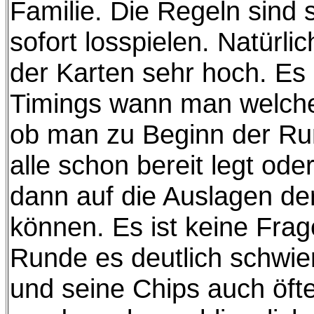
Familie. Die Regeln sind 
sofort losspielen. Natürli
der Karten sehr hoch. Es 
Timings wann man welche
ob man zu Beginn der Ru
alle schon bereit legt od
dann auf die Auslagen der
können. Es ist keine Frage
Runde es deutlich schwier
und seine Chips auch öfte