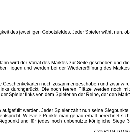
gkeit des jeweiligen Gebotsfeldes. Jeder Spieler wählt nun, ob
dann wird der Vorrat des Marktes zur Seite geschoben und die
leiben liegen und werden bei der Wiedereröffnung des Marktes
ne Geschenkekarten noch zusammengeschoben und zwar wird
inks durchgerückt. Die noch leeren Plätze werden noch mit
 der Spieler links von dem Spieler an der Reihe, der den Markt
fgefüllt werden. Jeder Spieler zählt nun seine Siegpunkte.
entspricht. Wieviele Punkte man genau erhält berechnet sich
iegpunkt und für jedes noch unbenutzte königliche Siege 3
(Troudi 04.10.09)