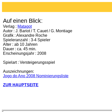
Auf einen Blick:
Verlag :
Matagot
Autor : J. Bariot / T. Cauet / G. Montiage
Grafik : Alexandre Roche
Spieleranzahl : 3-4 Spieler
Alter : ab 10 Jahren
Dauer : ca. 45 min.
Erscheinungsjahr : 2008
Spielart : Versteigerungsspiel
Auszeichnungen:
Jogo do Ano 2008 Nominierungsliste
ZUR HAUPTSEITE