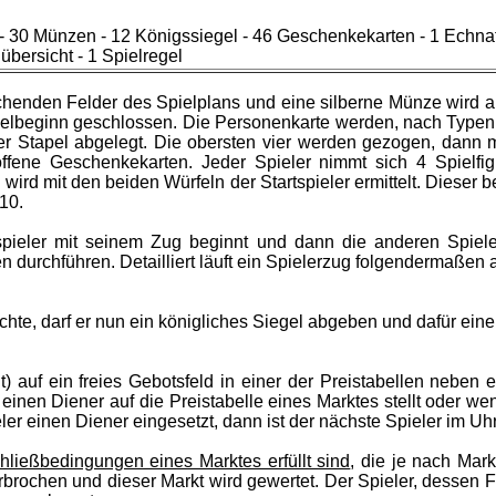
ne - 30 Münzen - 12 Königssiegel - 46 Geschenkekarten - 1 Echnat
bersicht - 1 Spielregel
echenden Felder des Spielplans und eine silberne Münze wird a
Spielbeginn geschlossen. Die Personenkarte werden, nach Typen 
r Stapel abgelegt. Die obersten vier werden gezogen, dann mi
fene Geschenkekarten. Jeder Spieler nimmt sich 4 Spielfig
ch wird mit den beiden Würfeln der Startspieler ermittelt. Die
10.
tspieler mit seinem Zug beginnt und dann die anderen Spiel
 durchführen. Detailliert läuft ein Spielerzug folgendermaßen 
öchte, darf er nun ein königliches Siegel abgeben und dafür ein
) auf ein freies Gebotsfeld in einer der Preistabellen neben e
 einen Diener auf die Preistabelle eines Marktes stellt oder 
ieler einen Diener eingesetzt, dann ist der nächste Spieler im U
hließbedingungen eines Marktes erfüllt sind
, die je nach Mark
brochen und dieser Markt wird gewertet. Der Spieler, dessen F