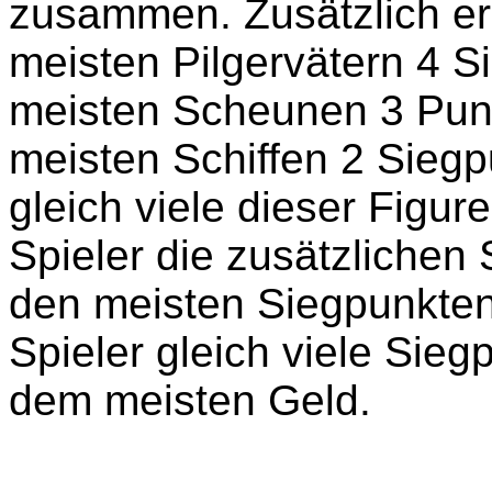
zusammen. Zusätzlich erh
meisten Pilgervätern 4 S
meisten Scheunen 3 Punk
meisten Schiffen 2 Sieg
gleich viele dieser Figure
Spieler die zusätzlichen 
den meisten Siegpunkte
Spieler gleich viele Sieg
dem meisten Geld.