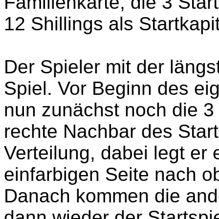
Familienkarte, die 3 Star
12 Shillings als Startkapit
Der Spieler mit der läng
Spiel. Vor Beginn des ei
nun zunächst noch die 3 S
rechte Nachbar des Start
Verteilung, dabei legt er
einfarbigen Seite nach o
Danach kommen die ander
dann wieder der Startspie