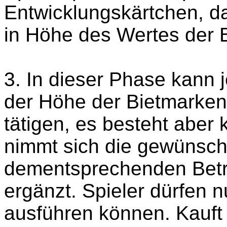
Entwicklungskärtchen, das
in Höhe des Wertes der 
3. In dieser Phase kann 
der Höhe der Bietmarken,
tätigen, es besteht aber
nimmt sich die gewünsch
dementsprechenden Betr
ergänzt. Spieler dürfen n
ausführen können. Kauft 