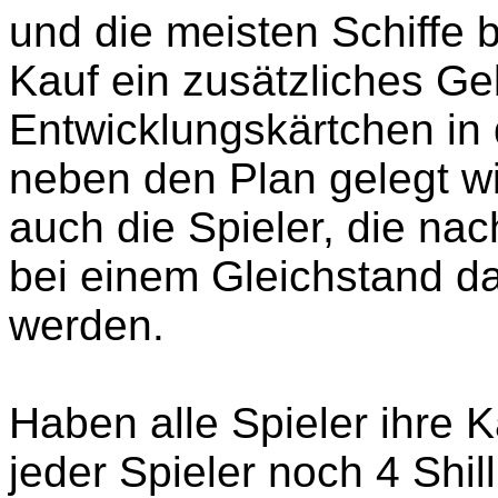
und die meisten Schiffe b
Kauf ein zusätzliches Ge
Entwicklungskärtchen in
neben den Plan gelegt wir
auch die Spieler, die na
bei einem Gleichstand da
werden.
Haben alle Spieler ihre 
jeder Spieler noch 4 Shil