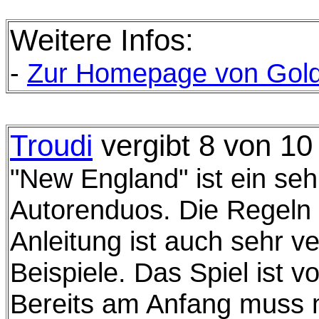
Weitere Infos:
-
Zur Homepage von Gold
Troudi
vergibt 8 von 10
"New England" ist ein seh
Autorenduos. Die Regeln s
Anleitung ist auch sehr ve
Beispiele. Das Spiel ist v
Bereits am Anfang muss m