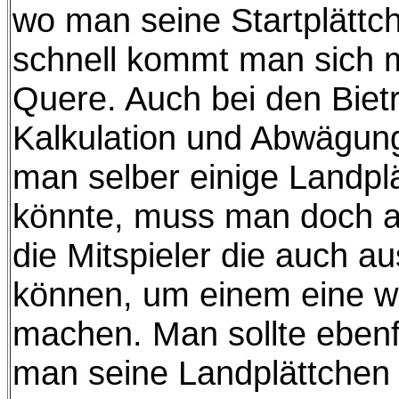
wo man seine Startplättch
schnell kommt man sich mi
Quere. Auch bei den Bietr
Kalkulation und Abwägun
man selber einige Landpl
könnte, muss man doch 
die Mitspieler die auch 
können, um einem eine we
machen. Man sollte ebenf
man seine Landplättchen