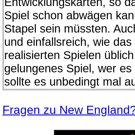
Entwicklungskarten, so d
Spiel schon abwägen kan
Stapel sein müssten. Auch
und einfallsreich, wie da
realisierten Spielen üblic
gelungenes Spiel, wer es 
sollte es unbedingt mal a
Fragen zu New England? 