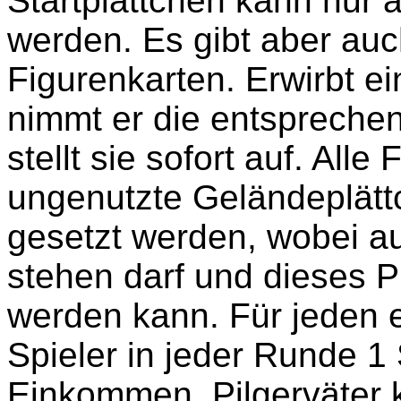
Startplättchen kann nur a
werden. Es gibt aber au
Figurenkarten. Erwirbt ei
nimmt er die entspreche
stellt sie sofort auf. All
ungenutzte Geländeplätt
gesetzt werden, wobei au
stehen darf und dieses P
werden kann. Für jeden e
Spieler in jeder Runde 1 
Einkommen. Pilgerväter 