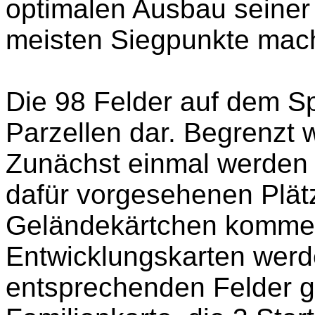
optimalen Ausbau seiner 
meisten Siegpunkte mach
Die 98 Felder auf dem Sp
Parzellen dar. Begrenzt 
Zunächst einmal werden 
dafür vorgesehenen Plätz
Geländekärtchen kommen
Entwicklungskarten werd
entsprechenden Felder ge